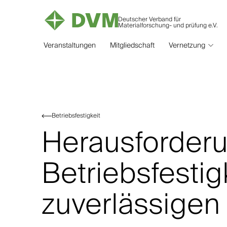
Deutscher Verband für
Materialforschung- und prüfung e.V.
Veranstaltungen
Mitgliedschaft
Vernetzung
Betriebsfestigkeit
Herausforder
Betriebsfestig
zuverlässigen