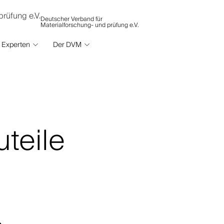
Deutscher Verband für
Materialforschung- und prüfung e.V.
Experten
Der DVM
teile