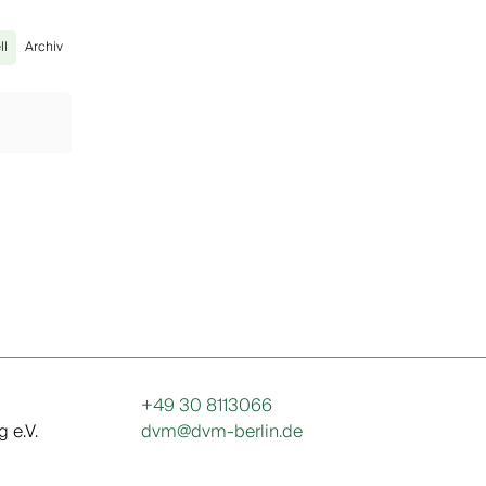
ll
Archiv
+49 30 8113066
 e.V.
dvm@dvm-berlin.de